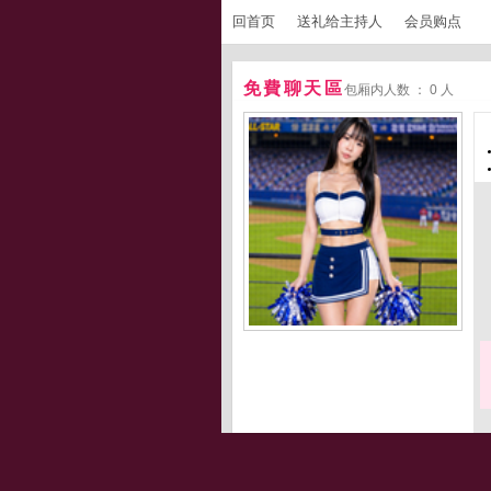
回首页
送礼给主持人
会员购点
免費聊天區
包厢内人数 ： 0 人