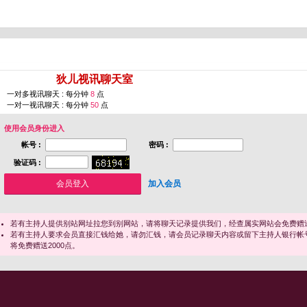
您即将进入 [
狄儿视讯聊天室
]
一对多视讯聊天 : 每分钟
8
点
一对一视讯聊天 : 每分钟
50
点
使用会员身份进入
帐号 :
密码 :
验证码 :
加入会员
若有主持人提供别站网址拉您到别网站，请将聊天记录提供我们，经查属实网站会免费赠送
若有主持人要求会员直接汇钱给她，请勿汇钱，请会员记录聊天内容或留下主持人银行帐
将免费赠送2000点。