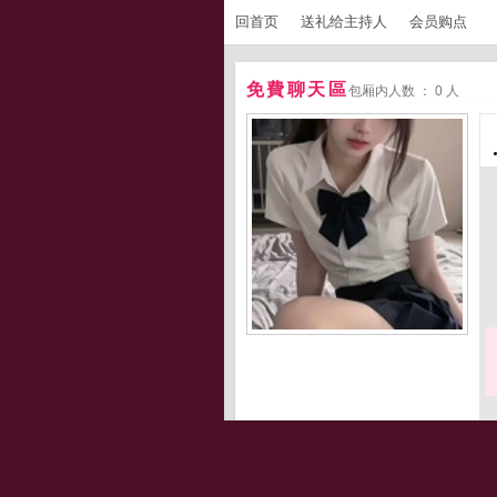
回首页
送礼给主持人
会员购点
免費聊天區
包厢内人数 ： 0 人