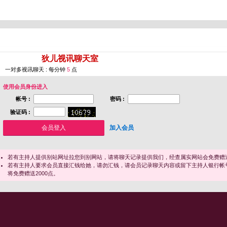
您即将进入 [
狄儿视讯聊天室
]
一对多视讯聊天 : 每分钟
5
点
使用会员身份进入
帐号 :
密码 :
验证码 :
加入会员
若有主持人提供别站网址拉您到别网站，请将聊天记录提供我们，经查属实网站会免费赠送
若有主持人要求会员直接汇钱给她，请勿汇钱，请会员记录聊天内容或留下主持人银行帐
将免费赠送2000点。