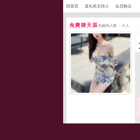
回首页
送礼给主持人
会员购点
免費聊天區
包厢内人数 ： 0 人