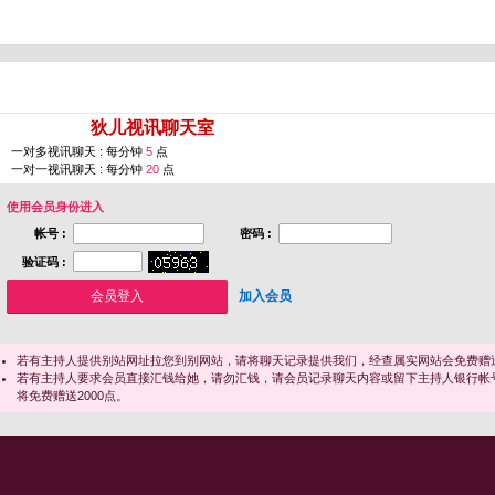
您即将进入 [
狄儿视讯聊天室
]
一对多视讯聊天 : 每分钟
5
点
一对一视讯聊天 : 每分钟
20
点
使用会员身份进入
帐号 :
密码 :
验证码 :
加入会员
若有主持人提供别站网址拉您到别网站，请将聊天记录提供我们，经查属实网站会免费赠送
若有主持人要求会员直接汇钱给她，请勿汇钱，请会员记录聊天内容或留下主持人银行帐
将免费赠送2000点。