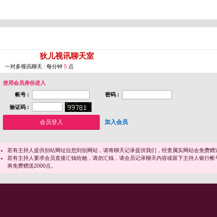
您即将进入 [
狄儿视讯聊天室
]
一对多视讯聊天 : 每分钟
5
点
使用会员身份进入
帐号 :
密码 :
验证码 :
加入会员
若有主持人提供别站网址拉您到别网站，请将聊天记录提供我们，经查属实网站会免费赠送
若有主持人要求会员直接汇钱给她，请勿汇钱，请会员记录聊天内容或留下主持人银行帐
将免费赠送2000点。