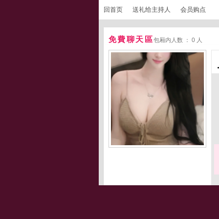
回首页
送礼给主持人
会员购点
免費聊天區
包厢内人数 ： 0 人