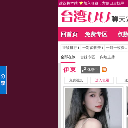
建议将本站
加入收藏
，方便日后找寻
回首页
免费专区
点
业绩排行
一对多收费
一对一收费
全部在線
台妹专区
內地主播
伊東
休息中
免費視訊
进入包厢
送