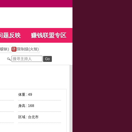
问题反映
赚钱联盟专区
暧昧)
限制级(火辣)
体重 : 49
身高 : 168
区域 : 台北市