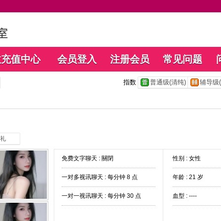
数充值中心
会员登入
注册会员
常见问题
指数
普通级(清纯)
辅导级(
礼
免费文字聊天 :
關閉
性别 : 女性
一对多视讯聊天 :
每分钟 8 点
年龄 : 21 岁
一对一视讯聊天 :
每分钟 30 点
血型 : ----