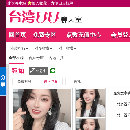
建议将本站
加入收藏
，方便日后找寻
回首页
免费专区
点数充值中心
会员登
业绩排行
一对多收费
一对一收费
全部在線
台妹专区
內地主播
宛如
休息中
免費視訊
进入包厢
送礼
免费文字聊
一对多视讯
一对一视讯